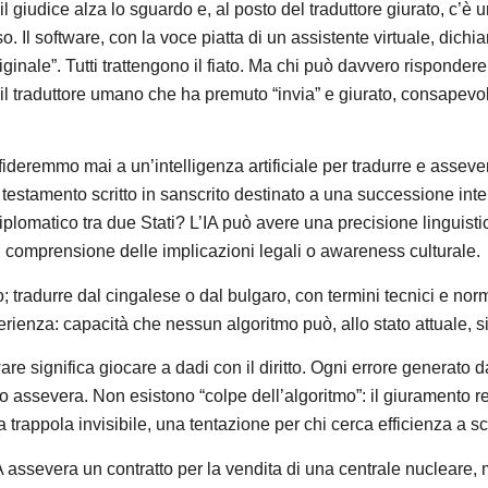
l giudice alza lo sguardo e, al posto del traduttore giurato, c’è u
teso. Il software, con la voce piatta di un assistente virtuale, dic
iginale”. Tutti trattengono il fiato. Ma chi può davvero risponder
l traduttore umano che ha premuto “invia” e giurato, consapevo
fideremmo mai a un’intelligenza artificiale per tradurre e asseve
n testamento scritto in sanscrito destinato a una successione in
iplomatico tra due Stati? L’IA può avere una precisione linguist
 comprensione delle implicazioni legali o awareness culturale.
 tradurre dal cingalese o dal bulgaro, con termini tecnici e norm
erienza: capacità che nessun algoritmo può, allo stato attuale, 
re significa giocare a dadi con il diritto. Ogni errore generato
lo assevera. Non esistono “colpe dell’algoritmo”: il giuramento 
 trappola invisibile, una tentazione per chi cerca efficienza a s
A assevera un contratto per la vendita di una centrale nucleare, m