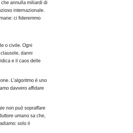
 che annulla miliardi di
enzioso internazionale.
rimane: ci fideremmo
le o civile. Ogni
 clausole, danni
idica e il caos delle
uzione. L’algoritmo è uno
iamo davvero affidare
itale non può sopraffare
raduttore umano sa che,
adiamo: solo il