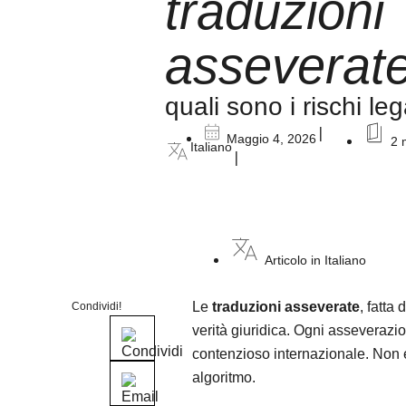
traduzioni
asseverat
quali sono i rischi leg
|
Maggio 4, 2026
2 
Italiano
|
Articolo in Italiano
Le
traduzioni asseverate
, fatta 
Condividi!
verità giuridica. Ogni asseverazio
contenzioso internazionale. Non e
algoritmo.