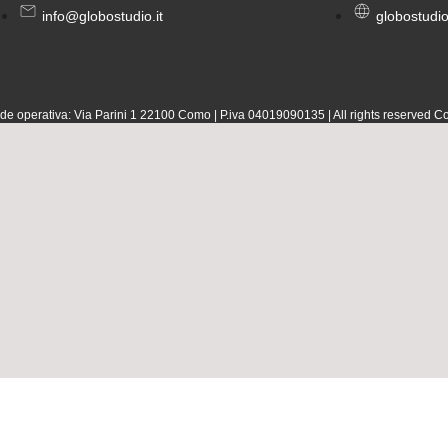
info@globostudio.it
globostudi
erativa: Via Parini 1 221‌00 Como | P.iva 040190‌90135 | All rights reserved
Co