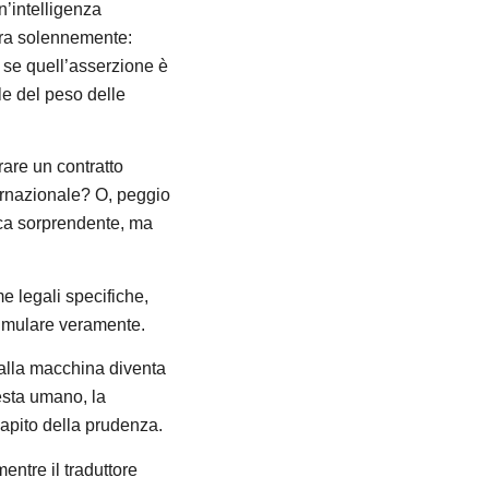
n’intelligenza
hiara solennemente:
e se quell’asserzione è
le del peso delle
rare un contratto
ternazionale? O, peggio
ica sorprendente, ma
e legali specifiche,
simulare veramente.
 dalla macchina diventa
resta umano, la
capito della prudenza.
entre il traduttore