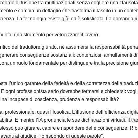
ccordo di fusione tra multinazionali senza cogliere una clausola
estamento e cambia un dettaglio che trasforma il lascito in un cont
ienza. La tecnologia esiste già, ed è sofisticata. La domanda 
pilota, uno strumento per velocizzare il lavoro.
ritico del traduttore giurato, né assumersi la responsabilità pena
 generare conseguenze sostanziali: contenziosi, annullamenti di
ncora un ruolo fondamentale per distinguere tra la precisione giur
o resta l’unico garante della fedeltà e della correttezza della trad
E ogni professionista serio dovrebbe fermarsi e chiedersi: vogl
hina incapace di coscienza, prudenza e responsabilità?
a, professionale, quasi filosofica. L’illusione dell’efficienza dig
lità. E mentre l’IA pronuncia le sue dichiarazioni virtuali, il t
no stesso può giurare, capire e rispondere delle conseguenze. Rib
vanti al giudice: “Io rispondo di queste parole”.