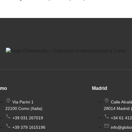
omo
Madrid
Via Parini 1
Calle Alcal
22100 Como (Italia)
28014 Madrid 
+39 031 267019
+34 61 412
+39 379 1615196
info@globo