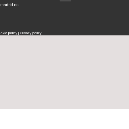
omadrid.es
okie policy
|
Privacy policy