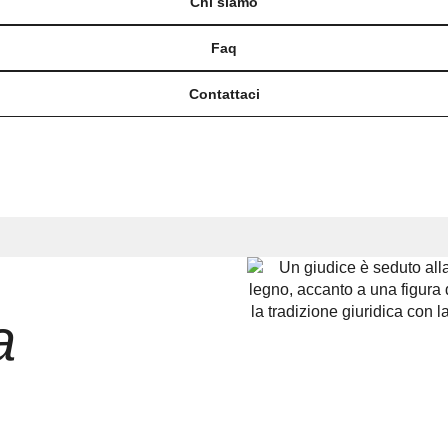
Chi siamo
Faq
Contattaci
a
e