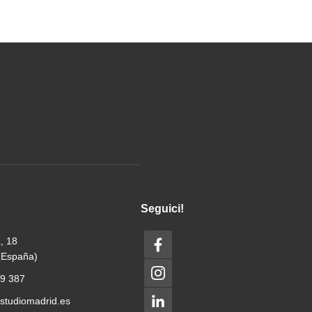
Seguici!
á, 18
(España)
9 387
studiomadrid.es