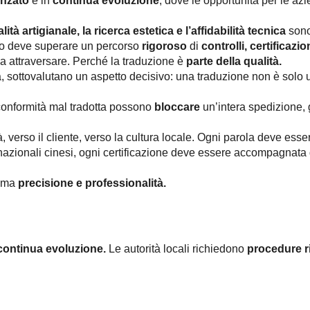
anzato
e in
continua
evoluzione
, dove le opportunità per le az
ualità artigianale, la ricerca
estetica e
l’affidabilità tecnica
sono
otto deve superare un percorso
rigoroso
di
controlli, certificazio
da attraversare. Perché la traduzione è
parte della qualità.
, sottovalutano un aspetto decisivo: una traduzione non è solo u
conformità mal tradotta possono
bloccare
un’intera spedizione,
tà, verso il cliente, verso la cultura locale. Ogni parola deve ess
 nazionali cinesi, ogni certificazione deve essere accompagnat
sima
precisione e
professionalità.
continua evoluzione.
Le autorità locali richiedono
procedure r