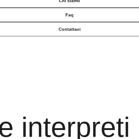
Chi siamo
Faq
Contattaci
 interpreti 