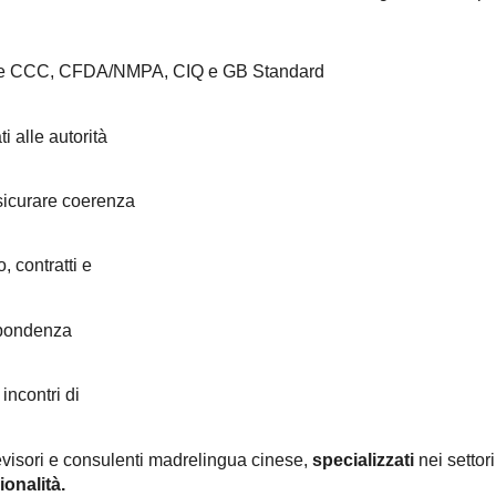
zione CCC, CFDA/NMPA, CIQ e GB Standard
i alle autorità
ssicurare coerenza
 contratti e
ispondenza
 incontri di
 revisori e consulenti madrelingua cinese,
specializzati
nei settori
ionalità.