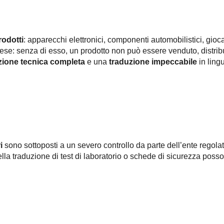
rodotti
: apparecchi elettronici, componenti automobilistici, giocat
ese: senza di esso, un prodotto non può essere venduto, distrib
ione tecnica completa
e una
traduzione impeccabile
in ling
i
sono sottoposti a un severo controllo da parte dell’ente regol
lla traduzione di test di laboratorio o schede di sicurezza posson