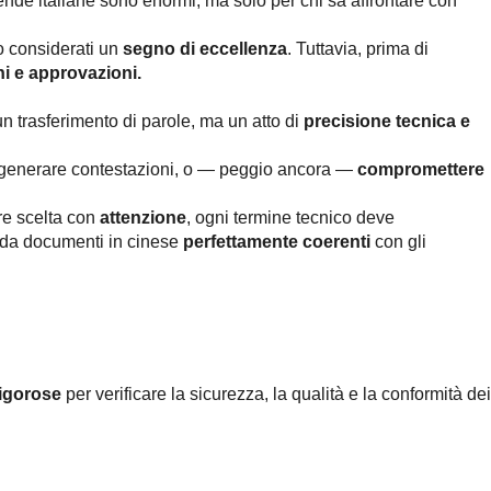
iende italiane sono enormi, ma solo per chi sa affrontare con
 considerati un
segno di eccellenza
. Tuttavia, prima di
ni e
approvazioni.
n trasferimento di parole, ma un atto di
precisione tecnica e
 generare contestazioni, o — peggio ancora —
compromettere
ere scelta con
attenzione
, ogni termine tecnico deve
a da documenti in cinese
perfettamente coerenti
con gli
igorose
per verificare la sicurezza, la qualità e la conformità dei