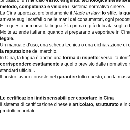
Si tratta di un mercato
vasto, esigente, tecnologicamente av
metodo, competenza
e
visione
il sistema normativo cinese.
La Cina apprezza profondamente il
Made in Italy
:
lo stile, la q
arrivare sugli scaffali o nelle mani dei consumatori, ogni prod
E in questo percorso, la lingua è la prima e più delicata soglia 
Molte aziende italiane, quando si preparano a esportare in Cina
legale
.
Un manuale d’uso, una scheda tecnica o una dichiarazione di 
la reputazione
del marchio.
In Cina, la lingua è anche una
forma di rispetto
: verso l’autori
corrispondere
esattamente
a quello previsto dalle normative
standard ufficiali.
Il nostro lavoro consiste nel
garantire
tutto questo, con la mas
Le certificazioni indispensabili per esportare in Cina
Il sistema di certificazione cinese è
articolato, strutturato
e in
prodotti importati.