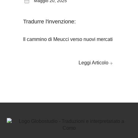
Maggio 20, 2025
Trad
cin
Tradurre l'invenzione:
Dalla
cines
Il cammino di Meucci verso nuovi mercati
succ
意国
障您
Leggi Articolo