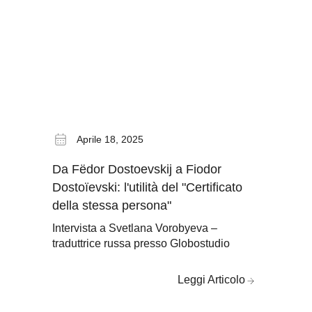
Ita
Tito
Aprile 18, 2025
Succ
Da Fëdor Dostoevskij a Fiodor
Dostoïevski: l'utilità del "Certificato
della stessa persona"
Intervista a Svetlana Vorobyeva –
traduttrice russa presso Globostudio
Leggi Articolo